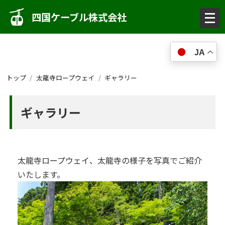
メ
四国ケーブル株式会社
ニ
ュ
JA
ー
を
トップ
太龍寺ロープウェイ
ギャラリー
開
く
ギャラリー
太龍寺ロープウェイ、太龍寺の様子を写真でご紹介
いたします。