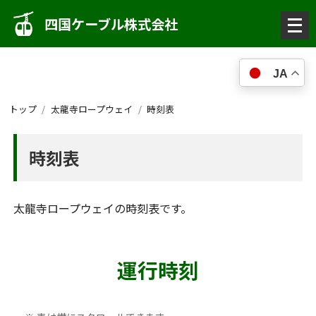
メ
四国ケーブル株式会社
ニ
ュ
JA
ー
を
トップ
太龍寺ロープウェイ
時刻表
開
く
時刻表
太龍寺ロープウェイの時刻表です。
運行時刻