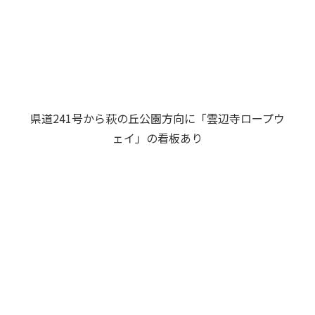
県道241号から萩の丘公園方向に「雲辺寺ロープウ
ェイ」の看板あり