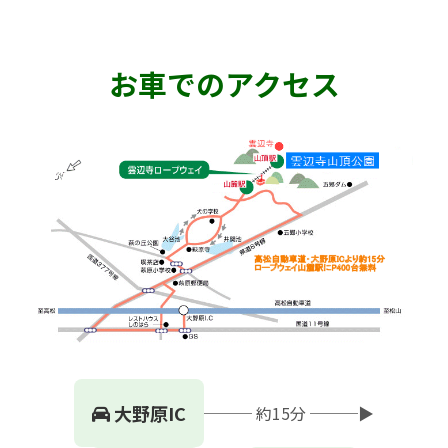
お車でのアクセス
大野原IC
─── 約15分 ───▶