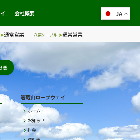
ェイ
会社概要
JA
常営業
通常営業
通常営
八栗ケーブル
太龍寺ロープウェー
概要
箸蔵山ロープウェイ
ホーム
お知らせ
料金
時刻表