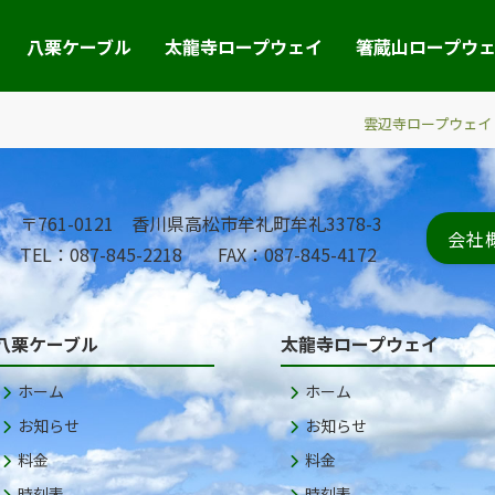
八栗ケーブル
太龍寺ロープウェイ
箸蔵山ロープウ
通
雲辺寺ロープウェイ
〒761-0121 香川県高松市牟礼町牟礼3378-3
会社
TEL：087-845-2218 FAX：087-845-4172
八栗ケーブル
太龍寺ロープウェイ
ホーム
ホーム
お知らせ
お知らせ
料金
料金
時刻表
時刻表