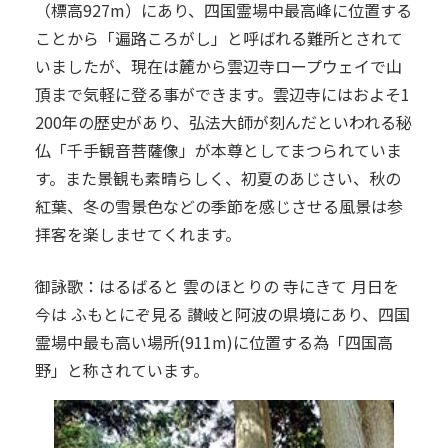
（標高927m）にあり、四国霊場中最高峰に位置する
ことから「遍路ころがし」と呼ばれる難所とされて
いましたが、現在は麓から雲辺寺ロープウェイで山
頂まで気軽に登る事ができます。雲辺寺にはおよそ1
200年の歴史があり、弘法大師が刻んだといわれる秘
仏「千手観音菩薩像」が本尊としてまつられていま
す。また景観も素晴らしく、初夏のあじさい、秋の
紅葉、冬の雪景色などの季節を感じさせる風景は参
拝客を楽しませてくれます。
御詠歌：はるばると 雲のほとりの 寺にきて 月日を
今は ふもとにぞ見る 讃岐と阿波の県境にあり、四国
霊場中最も高い場所(911m)に位置する為「四国高
野」と称されています。